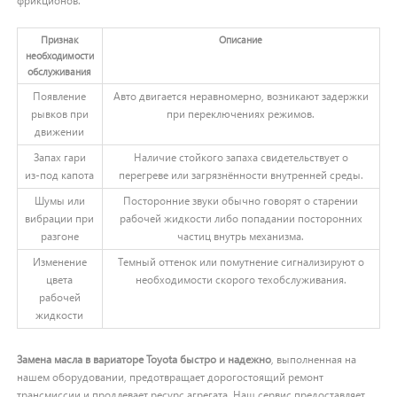
фрикционов.
Признак
Описание
необходимости
обслуживания
Появление
Авто двигается неравномерно, возникают задержки
рывков при
при переключениях режимов.
движении
Запах гари
Наличие стойкого запаха свидетельствует о
из-под капота
перегреве или загрязнённости внутренней среды.
Шумы или
Посторонние звуки обычно говорят о старении
вибрации при
рабочей жидкости либо попадании посторонних
разгоне
частиц внутрь механизма.
Изменение
Темный оттенок или помутнение сигнализируют о
цвета
необходимости скорого техобслуживания.
рабочей
жидкости
Замена масла в вариаторе Toyota быстро и надежно
, выполненная на
нашем оборудовании, предотвращает дорогостоящий ремонт
трансмиссии и продлевает ресурс агрегата. Наш сервис предоставляет