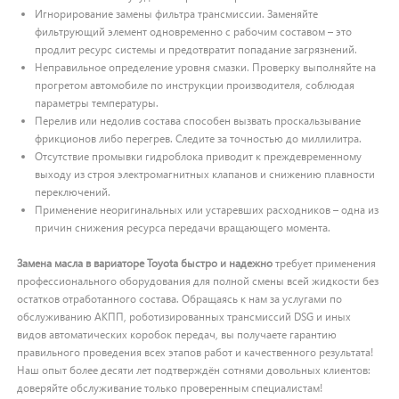
Игнорирование замены фильтра трансмиссии. Заменяйте
фильтрующий элемент одновременно с рабочим составом – это
продлит ресурс системы и предотвратит попадание загрязнений.
Неправильное определение уровня смазки. Проверку выполняйте на
прогретом автомобиле по инструкции производителя, соблюдая
параметры температуры.
Перелив или недолив состава способен вызвать проскальзывание
фрикционов либо перегрев. Следите за точностью до миллилитра.
Отсутствие промывки гидроблока приводит к преждевременному
выходу из строя электромагнитных клапанов и снижению плавности
переключений.
Применение неоригинальных или устаревших расходников – одна из
причин снижения ресурса передачи вращающего момента.
Замена масла в вариаторе Toyota быстро и надежно
требует применения
профессионального оборудования для полной смены всей жидкости без
остатков отработанного состава. Обращаясь к нам за услугами по
обслуживанию АКПП, роботизированных трансмиссий DSG и иных
видов автоматических коробок передач, вы получаете гарантию
правильного проведения всех этапов работ и качественного результата!
Наш опыт более десяти лет подтверждён сотнями довольных клиентов:
доверяйте обслуживание только проверенным специалистам!