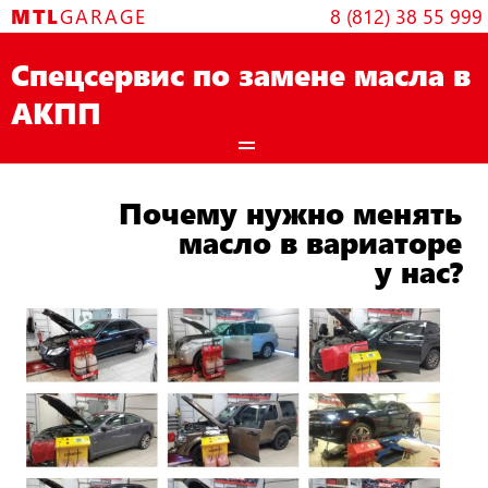
Skip
MTL
GARAGE
8 (812) 38 55 999
to
content
Спецсервис по замене масла в
АКПП
Почему нужно менять
масло в вариаторе
у нас?