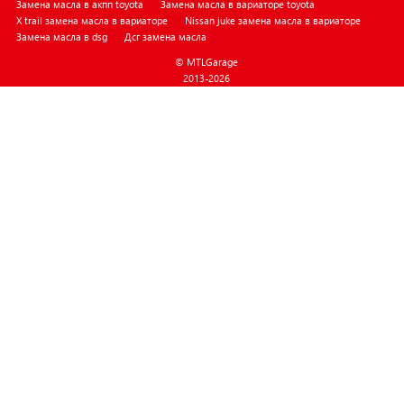
Замена масла в акпп toyota
Замена масла в вариаторе toyota
X trail замена масла в вариаторе
Nissan juke замена масла в вариаторе
Замена масла в dsg
Дсг замена масла
© MTLGarage
2013-2026