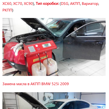
XC60
,
XC70
,
XC90
),
Тип коробки:
(
DSG
,
АКПП
,
Вариатор
,
РКПП
)
Замена масла в АКПП BMW 525i 2009