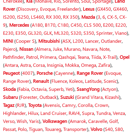
Cherokee
),
Kia
(
Mohave
,
Rio
,
Sorento
,
Soul
,
Sportage
),
Land
Rover
(
Discovery
,
Evoque
,
Freelander
),
Lexus
(
GX450
,
GX460
,
IS200
,
IS250
,
LS460
,
RX 300
,
RX 350
),
Mazda
(
3
,
6
,
CX-5
,
CX-
9
),
Mercedes
(
A180
,
B170
,
C180
,
C450
,
CLS 500
,
E200
,
E220
,
E230
,
E350
,
GL320
,
GLK
,
ML320
,
S320
,
S350
,
Sprinter
,
Viano
),
MINI
(
Cooper S
),
Mitsubishi
(
ASX
,
L200
,
Lancer
,
Outlander
,
Pajero
),
Nissan
(
Almera
,
Juke
,
Murano
,
Navara
,
Note
,
Pathfinder
,
Patrol
,
Primera
,
Qashqai
,
Teana
,
Tiida
,
X-Trail
),
Opel
(
Antara
,
Astra
,
Corsa
,
Insignia
,
Mokka
,
Omega
,
Zafira
),
Peugeot
(
4007
),
Porsche
(
Cayenne
),
Range Rover
(
Evoque
,
Range Rover
),
Renault
(
Fluence
,
Koleos
,
Latitude
,
Scenic
),
Skoda
(
Fabia
,
Octavia
,
Superb
,
Yeti
),
SsangYong
(
Actyon
),
Subaru
(
Forester
,
Outback
),
Suzuki
(
Grand Vitara
,
Kizashi
),
Tagaz
(
RJR
),
Toyota
(
Avensis
,
Camry
,
Corolla
,
Crown
,
Highlander
,
Hilux
,
Land Cruiser
,
RAV4
,
Supra
,
Tundra
,
Venza
,
Verso
,
Wish
,
Yaris
),
Volkswagen
(
Amarok
,
Caravelle
,
Golf
,
Passat
,
Polo
,
Tiguan
,
Touareg
,
Transporter
),
Volvo
(
S40
,
S80
,