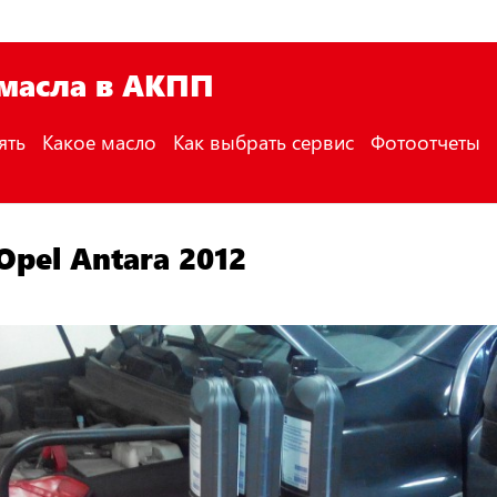
 масла в АКПП
ять
Какое масло
Как выбрать сервис
Фотоотчеты
pel Antara 2012