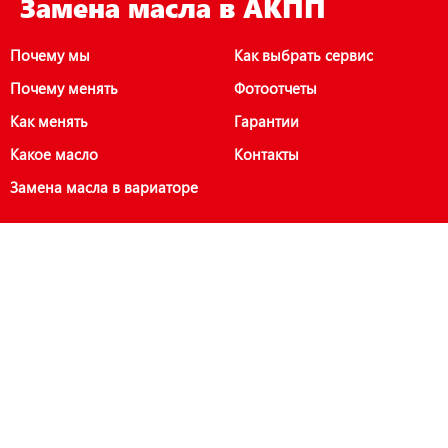
Замена масла в АКПП
Почему мы
Как выбрать сервис
Почему менять
Фотоотчеты
Как менять
Гарантии
Какое масло
Контакты
Замена масла в вариаторе
Аппаратная замена масла в вариаторе с гарантией качества
Замена масла в АКПП с гарантией качества и надежности
Замена масла в вариаторе спб
Полная замена масла в вариаторе для вашего автомобиля
Аппаратная замена масла в акпп спб
Сколько стоит заменить масло в акпп
Замена масла в вариаторе цена
Полная замена масла в акпп аппаратом цена
Сколько стоит замена масла в вариаторе
Сколько стоит замена масла в акпп
Замена масла АКПП цена
Замена масла в автомате (Акпп)
Замена масла в автомате (Акпп) цена
Замена масла в акпп киа
Замена масла в акпп хендай
Замена масла в акпп hyundai
Замена масла в акпп toyota
Замена масла в вариаторе toyota
X trail замена масла в вариаторе
Nissan juke замена масла в вариаторе