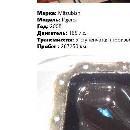
Марка:
Mitsubishi
Модель:
Pajero
Год:
2008
Двигатель:
165 л.с.
Трансмиссия:
5-ступенчатая (произво
Пробег :
287250 км.