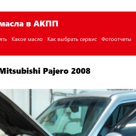
 масла в АКПП
ять
Какое масло
Как выбрать сервис
Фотоотчеты
itsubishi Pajero 2008