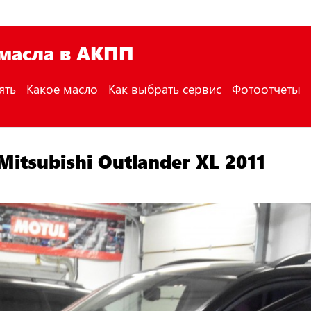
 масла в АКПП
ять
Какое масло
Как выбрать сервис
Фотоотчеты
itsubishi Outlander XL 2011