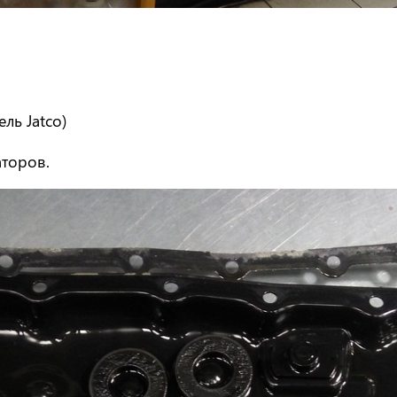
ль Jatco)
аторов.