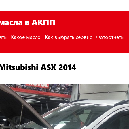
 масла в АКПП
ять
Какое масло
Как выбрать сервис
Фотоотчеты
itsubishi ASX 2014