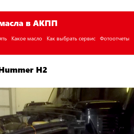
 масла в АКПП
ять
Какое масло
Как выбрать сервис
Фотоотчеты
 Hummer H2