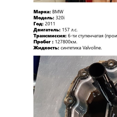
Марка:
BMW
Модель:
320i
Год:
2011
Двигатель:
157 л.с.
Трансмиссия:
6-ти ступенчатая (про
Пробег :
127800км.
Жидкость:
синтетика Valvoline.