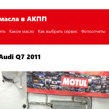
 масла в АКПП
ять
Какое масло
Как выбрать сервис
Фотоотчеты
udi Q7 2011