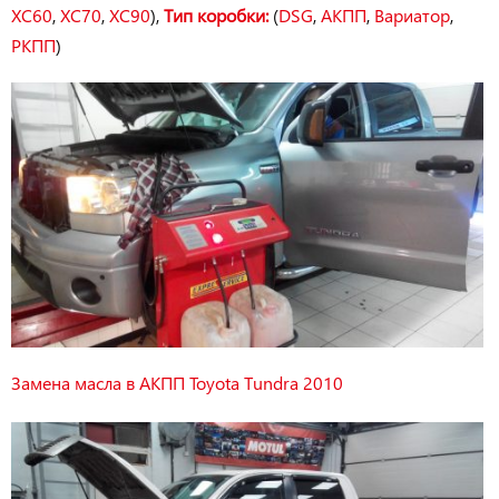
XC60
,
XC70
,
XC90
),
Тип коробки:
(
DSG
,
АКПП
,
Вариатор
,
РКПП
)
Замена масла в АКПП Toyota Tundra 2010