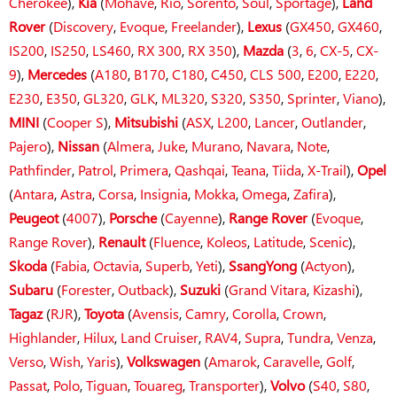
Cherokee
),
Kia
(
Mohave
,
Rio
,
Sorento
,
Soul
,
Sportage
),
Land
Rover
(
Discovery
,
Evoque
,
Freelander
),
Lexus
(
GX450
,
GX460
,
IS200
,
IS250
,
LS460
,
RX 300
,
RX 350
),
Mazda
(
3
,
6
,
CX-5
,
CX-
9
),
Mercedes
(
A180
,
B170
,
C180
,
C450
,
CLS 500
,
E200
,
E220
,
E230
,
E350
,
GL320
,
GLK
,
ML320
,
S320
,
S350
,
Sprinter
,
Viano
),
MINI
(
Cooper S
),
Mitsubishi
(
ASX
,
L200
,
Lancer
,
Outlander
,
Pajero
),
Nissan
(
Almera
,
Juke
,
Murano
,
Navara
,
Note
,
Pathfinder
,
Patrol
,
Primera
,
Qashqai
,
Teana
,
Tiida
,
X-Trail
),
Opel
(
Antara
,
Astra
,
Corsa
,
Insignia
,
Mokka
,
Omega
,
Zafira
),
Peugeot
(
4007
),
Porsche
(
Cayenne
),
Range Rover
(
Evoque
,
Range Rover
),
Renault
(
Fluence
,
Koleos
,
Latitude
,
Scenic
),
Skoda
(
Fabia
,
Octavia
,
Superb
,
Yeti
),
SsangYong
(
Actyon
),
Subaru
(
Forester
,
Outback
),
Suzuki
(
Grand Vitara
,
Kizashi
),
Tagaz
(
RJR
),
Toyota
(
Avensis
,
Camry
,
Corolla
,
Crown
,
Highlander
,
Hilux
,
Land Cruiser
,
RAV4
,
Supra
,
Tundra
,
Venza
,
Verso
,
Wish
,
Yaris
),
Volkswagen
(
Amarok
,
Caravelle
,
Golf
,
Passat
,
Polo
,
Tiguan
,
Touareg
,
Transporter
),
Volvo
(
S40
,
S80
,