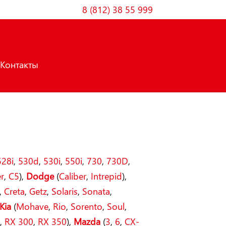
8 (812) 38 55 999
Контакты
528i
,
530d
,
530i
,
550i
,
730
,
730D
,
r
,
C5
),
Dodge
(
Caliber
,
Intrepid
),
,
Creta
,
Getz
,
Solaris
,
Sonata
,
Kia
(
Mohave
,
Rio
,
Sorento
,
Soul
,
0
,
RX 300
,
RX 350
),
Mazda
(
3
,
6
,
CX-