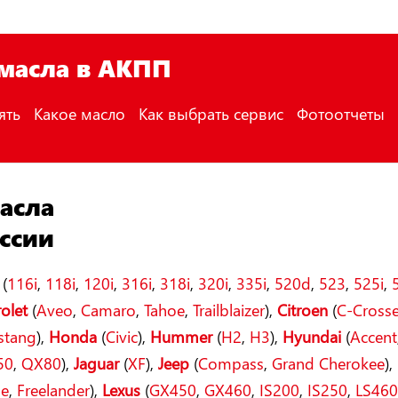
 масла в АКПП
ять
Какое масло
Как выбрать сервис
Фотоотчеты
асла
ссии
(
116i
,
118i
,
120i
,
316i
,
318i
,
320i
,
335i
,
520d
,
523
,
525i
,
olet
(
Aveo
,
Camaro
,
Tahoe
,
Trailblaizer
),
Citroen
(
C-Crosse
stang
),
Honda
(
Civic
),
Hummer
(
H2
,
H3
),
Hyundai
(
Accent
50
,
QX80
),
Jaguar
(
XF
),
Jeep
(
Compass
,
Grand Cherokee
),
ue
,
Freelander
),
Lexus
(
GX450
,
GX460
,
IS200
,
IS250
,
LS46