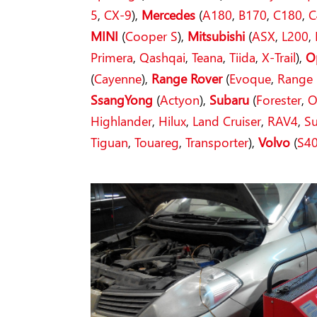
5
,
CX-9
),
Mercedes
(
A180
,
B170
,
C180
,
C
MINI
(
Cooper S
),
Mitsubishi
(
ASX
,
L200
,
Primera
,
Qashqai
,
Teana
,
Tiida
,
X-Trail
),
O
(
Cayenne
),
Range Rover
(
Evoque
,
Range 
SsangYong
(
Actyon
),
Subaru
(
Forester
,
O
Highlander
,
Hilux
,
Land Cruiser
,
RAV4
,
S
Tiguan
,
Touareg
,
Transporter
),
Volvo
(
S4