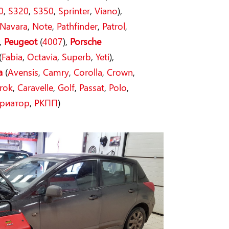
0
,
S320
,
S350
,
Sprinter
,
Viano
),
Navara
,
Note
,
Pathfinder
,
Patrol
,
,
Peugeot
(
4007
),
Porsche
(
Fabia
,
Octavia
,
Superb
,
Yeti
),
a
(
Avensis
,
Camry
,
Corolla
,
Crown
,
rok
,
Caravelle
,
Golf
,
Passat
,
Polo
,
риатор
,
РКПП
)