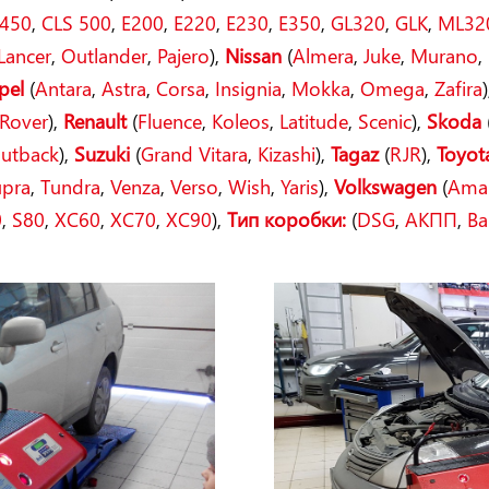
450
,
CLS 500
,
E200
,
E220
,
E230
,
E350
,
GL320
,
GLK
,
ML32
Lancer
,
Outlander
,
Pajero
),
Nissan
(
Almera
,
Juke
,
Murano
,
pel
(
Antara
,
Astra
,
Corsa
,
Insignia
,
Mokka
,
Omega
,
Zafira
)
Rover
),
Renault
(
Fluence
,
Koleos
,
Latitude
,
Scenic
),
Skoda
utback
),
Suzuki
(
Grand Vitara
,
Kizashi
),
Tagaz
(
RJR
),
Toyot
upra
,
Tundra
,
Venza
,
Verso
,
Wish
,
Yaris
),
Volkswagen
(
Ama
0
,
S80
,
XC60
,
XC70
,
XC90
),
Тип коробки:
(
DSG
,
АКПП
,
Ва