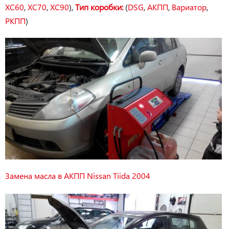
XC60
,
XC70
,
XC90
),
Тип коробки:
(
DSG
,
АКПП
,
Вариатор
,
РКПП
)
Замена масла в АКПП Nissan Tiida 2004