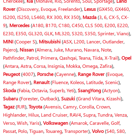
Cherokee
),
Kia
(
Mohave
,
Rio
,
Sorento
,
Soul
,
Sportage
),
Land
Rover
(
Discovery
,
Evoque
,
Freelander
),
Lexus
(
GX450
,
GX460
,
IS200
,
IS250
,
LS460
,
RX 300
,
RX 350
),
Mazda
(
3
,
6
,
CX-5
,
CX-
9
),
Mercedes
(
A180
,
B170
,
C180
,
C450
,
CLS 500
,
E200
,
E220
,
E230
,
E350
,
GL320
,
GLK
,
ML320
,
S320
,
S350
,
Sprinter
,
Viano
),
MINI
(
Cooper S
),
Mitsubishi
(
ASX
,
L200
,
Lancer
,
Outlander
,
Pajero
),
Nissan
(
Almera
,
Juke
,
Murano
,
Navara
,
Note
,
Pathfinder
,
Patrol
,
Primera
,
Qashqai
,
Teana
,
Tiida
,
X-Trail
),
Opel
(
Antara
,
Astra
,
Corsa
,
Insignia
,
Mokka
,
Omega
,
Zafira
),
Peugeot
(
4007
),
Porsche
(
Cayenne
),
Range Rover
(
Evoque
,
Range Rover
),
Renault
(
Fluence
,
Koleos
,
Latitude
,
Scenic
),
Skoda
(
Fabia
,
Octavia
,
Superb
,
Yeti
),
SsangYong
(
Actyon
),
Subaru
(
Forester
,
Outback
),
Suzuki
(
Grand Vitara
,
Kizashi
),
Tagaz
(
RJR
),
Toyota
(
Avensis
,
Camry
,
Corolla
,
Crown
,
Highlander
,
Hilux
,
Land Cruiser
,
RAV4
,
Supra
,
Tundra
,
Venza
,
Verso
,
Wish
,
Yaris
),
Volkswagen
(
Amarok
,
Caravelle
,
Golf
,
Passat
,
Polo
,
Tiguan
,
Touareg
,
Transporter
),
Volvo
(
S40
,
S80
,