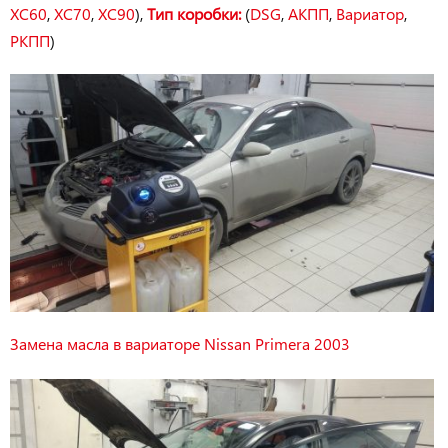
XC60
,
XC70
,
XC90
),
Тип коробки:
(
DSG
,
АКПП
,
Вариатор
,
РКПП
)
Замена масла в вариаторе Nissan Primera 2003