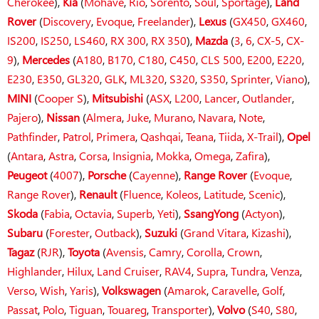
Cherokee
),
Kia
(
Mohave
,
Rio
,
Sorento
,
Soul
,
Sportage
),
Land
Rover
(
Discovery
,
Evoque
,
Freelander
),
Lexus
(
GX450
,
GX460
,
IS200
,
IS250
,
LS460
,
RX 300
,
RX 350
),
Mazda
(
3
,
6
,
CX-5
,
CX-
9
),
Mercedes
(
A180
,
B170
,
C180
,
C450
,
CLS 500
,
E200
,
E220
,
E230
,
E350
,
GL320
,
GLK
,
ML320
,
S320
,
S350
,
Sprinter
,
Viano
),
MINI
(
Cooper S
),
Mitsubishi
(
ASX
,
L200
,
Lancer
,
Outlander
,
Pajero
),
Nissan
(
Almera
,
Juke
,
Murano
,
Navara
,
Note
,
Pathfinder
,
Patrol
,
Primera
,
Qashqai
,
Teana
,
Tiida
,
X-Trail
),
Opel
(
Antara
,
Astra
,
Corsa
,
Insignia
,
Mokka
,
Omega
,
Zafira
),
Peugeot
(
4007
),
Porsche
(
Cayenne
),
Range Rover
(
Evoque
,
Range Rover
),
Renault
(
Fluence
,
Koleos
,
Latitude
,
Scenic
),
Skoda
(
Fabia
,
Octavia
,
Superb
,
Yeti
),
SsangYong
(
Actyon
),
Subaru
(
Forester
,
Outback
),
Suzuki
(
Grand Vitara
,
Kizashi
),
Tagaz
(
RJR
),
Toyota
(
Avensis
,
Camry
,
Corolla
,
Crown
,
Highlander
,
Hilux
,
Land Cruiser
,
RAV4
,
Supra
,
Tundra
,
Venza
,
Verso
,
Wish
,
Yaris
),
Volkswagen
(
Amarok
,
Caravelle
,
Golf
,
Passat
,
Polo
,
Tiguan
,
Touareg
,
Transporter
),
Volvo
(
S40
,
S80
,