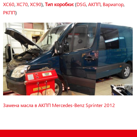
XC60
,
XC70
,
XC90
),
Тип коробки:
(
DSG
,
АКПП
,
Вариатор
,
РКПП
)
Замена масла в АКПП Mercedes-Benz Sprinter 2012