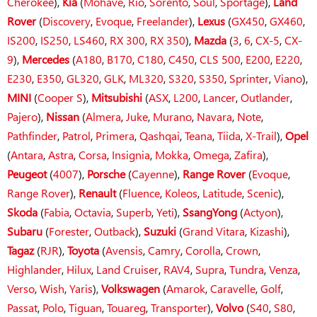
Cherokee
),
Kia
(
Mohave
,
Rio
,
Sorento
,
Soul
,
Sportage
),
Land
Rover
(
Discovery
,
Evoque
,
Freelander
),
Lexus
(
GX450
,
GX460
,
IS200
,
IS250
,
LS460
,
RX 300
,
RX 350
),
Mazda
(
3
,
6
,
CX-5
,
CX-
9
),
Mercedes
(
A180
,
B170
,
C180
,
C450
,
CLS 500
,
E200
,
E220
,
E230
,
E350
,
GL320
,
GLK
,
ML320
,
S320
,
S350
,
Sprinter
,
Viano
),
MINI
(
Cooper S
),
Mitsubishi
(
ASX
,
L200
,
Lancer
,
Outlander
,
Pajero
),
Nissan
(
Almera
,
Juke
,
Murano
,
Navara
,
Note
,
Pathfinder
,
Patrol
,
Primera
,
Qashqai
,
Teana
,
Tiida
,
X-Trail
),
Opel
(
Antara
,
Astra
,
Corsa
,
Insignia
,
Mokka
,
Omega
,
Zafira
),
Peugeot
(
4007
),
Porsche
(
Cayenne
),
Range Rover
(
Evoque
,
Range Rover
),
Renault
(
Fluence
,
Koleos
,
Latitude
,
Scenic
),
Skoda
(
Fabia
,
Octavia
,
Superb
,
Yeti
),
SsangYong
(
Actyon
),
Subaru
(
Forester
,
Outback
),
Suzuki
(
Grand Vitara
,
Kizashi
),
Tagaz
(
RJR
),
Toyota
(
Avensis
,
Camry
,
Corolla
,
Crown
,
Highlander
,
Hilux
,
Land Cruiser
,
RAV4
,
Supra
,
Tundra
,
Venza
,
Verso
,
Wish
,
Yaris
),
Volkswagen
(
Amarok
,
Caravelle
,
Golf
,
Passat
,
Polo
,
Tiguan
,
Touareg
,
Transporter
),
Volvo
(
S40
,
S80
,