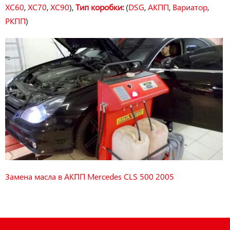
XC60
,
XC70
,
XC90
),
Тип коробки:
(
DSG
,
АКПП
,
Вариатор
,
РКПП
)
Замена масла в АКПП Mercedes CLS 500 2005