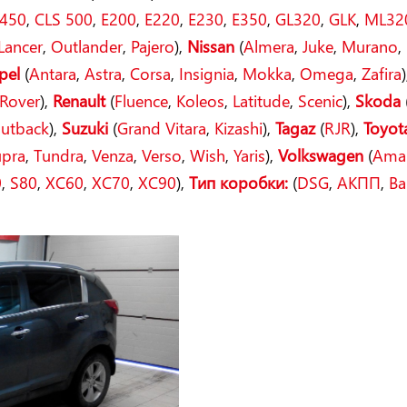
450
,
CLS 500
,
E200
,
E220
,
E230
,
E350
,
GL320
,
GLK
,
ML32
Lancer
,
Outlander
,
Pajero
),
Nissan
(
Almera
,
Juke
,
Murano
,
pel
(
Antara
,
Astra
,
Corsa
,
Insignia
,
Mokka
,
Omega
,
Zafira
)
Rover
),
Renault
(
Fluence
,
Koleos
,
Latitude
,
Scenic
),
Skoda
utback
),
Suzuki
(
Grand Vitara
,
Kizashi
),
Tagaz
(
RJR
),
Toyot
upra
,
Tundra
,
Venza
,
Verso
,
Wish
,
Yaris
),
Volkswagen
(
Ama
0
,
S80
,
XC60
,
XC70
,
XC90
),
Тип коробки:
(
DSG
,
АКПП
,
Ва