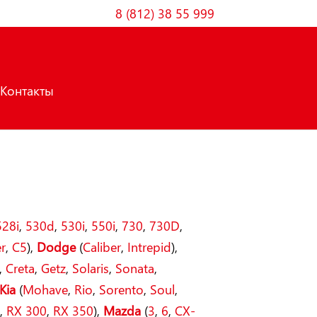
8 (812) 38 55 999
Контакты
528i
,
530d
,
530i
,
550i
,
730
,
730D
,
r
,
C5
),
Dodge
(
Caliber
,
Intrepid
),
,
Creta
,
Getz
,
Solaris
,
Sonata
,
Kia
(
Mohave
,
Rio
,
Sorento
,
Soul
,
0
,
RX 300
,
RX 350
),
Mazda
(
3
,
6
,
CX-