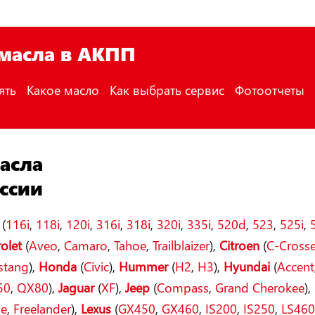
 масла в АКПП
ять
Какое масло
Как выбрать сервис
Фотоотчеты
асла
ссии
(
116i
,
118i
,
120i
,
316i
,
318i
,
320i
,
335i
,
520d
,
523
,
525i
,
olet
(
Aveo
,
Camaro
,
Tahoe
,
Trailblaizer
),
Citroen
(
C-Crosse
stang
),
Honda
(
Civic
),
Hummer
(
H2
,
H3
),
Hyundai
(
Accent
50
,
QX80
),
Jaguar
(
XF
),
Jeep
(
Compass
,
Grand Cherokee
),
ue
,
Freelander
),
Lexus
(
GX450
,
GX460
,
IS200
,
IS250
,
LS46