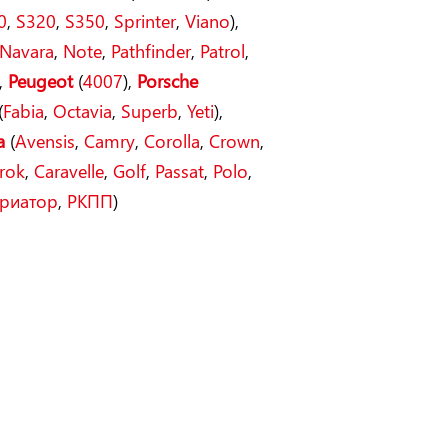
0
,
S320
,
S350
,
Sprinter
,
Viano
),
Navara
,
Note
,
Pathfinder
,
Patrol
,
,
Peugeot
(
4007
),
Porsche
(
Fabia
,
Octavia
,
Superb
,
Yeti
),
a
(
Avensis
,
Camry
,
Corolla
,
Crown
,
rok
,
Caravelle
,
Golf
,
Passat
,
Polo
,
риатор
,
РКПП
)