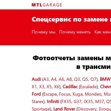
Skip
MTL
GARAGE
to
content
Спецсервис по замене
Почему мы
Почему менять
Как мен
Фотоотчеты замены м
в трансми
Audi
(
A3
,
A4
,
A6
,
A8
,
Q3
,
Q5
,
Q7
),
BMW
X1
,
X3
,
X5
,
X6
),
Cadillac
(
Escalade
),
Chevr
Ford
(
Escape
,
Focus
,
Kuga
,
Mondeo
,
Mu
Starex
),
Infiniti
(
FX35
,
G37
,
JX35
,
M37
,
Q
Sportage
),
Land Rover
(
Discovery
,
Evoq