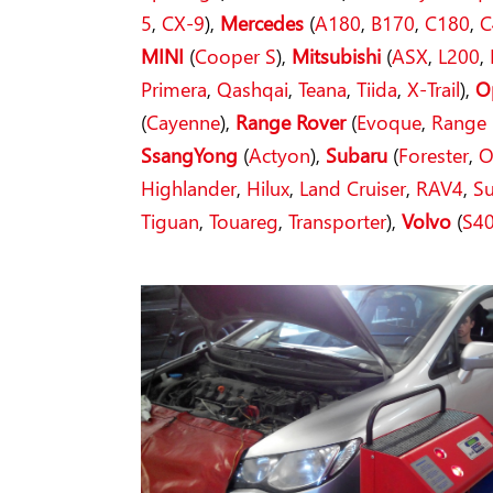
5
,
CX-9
),
Mercedes
(
A180
,
B170
,
C180
,
C
MINI
(
Cooper S
),
Mitsubishi
(
ASX
,
L200
,
Primera
,
Qashqai
,
Teana
,
Tiida
,
X-Trail
),
O
(
Cayenne
),
Range Rover
(
Evoque
,
Range 
SsangYong
(
Actyon
),
Subaru
(
Forester
,
O
Highlander
,
Hilux
,
Land Cruiser
,
RAV4
,
S
Tiguan
,
Touareg
,
Transporter
),
Volvo
(
S4