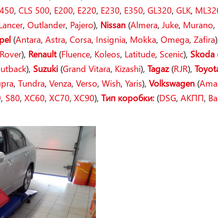
450
,
CLS 500
,
E200
,
E220
,
E230
,
E350
,
GL320
,
GLK
,
ML32
Lancer
,
Outlander
,
Pajero
),
Nissan
(
Almera
,
Juke
,
Murano
,
pel
(
Antara
,
Astra
,
Corsa
,
Insignia
,
Mokka
,
Omega
,
Zafira
)
Rover
),
Renault
(
Fluence
,
Koleos
,
Latitude
,
Scenic
),
Skoda
utback
),
Suzuki
(
Grand Vitara
,
Kizashi
),
Tagaz
(
RJR
),
Toyot
upra
,
Tundra
,
Venza
,
Verso
,
Wish
,
Yaris
),
Volkswagen
(
Ama
0
,
S80
,
XC60
,
XC70
,
XC90
),
Тип коробки:
(
DSG
,
АКПП
,
Ва