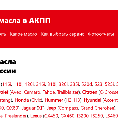
 масла в АКПП
ять
Какое масло
Как выбрать сервис
Фотоотчеты
асла
ссии
(
116i
,
118i
,
120i
,
316i
,
318i
,
320i
,
335i
,
520d
,
523
,
525i
,
olet
(
Aveo
,
Camaro
,
Tahoe
,
Trailblaizer
),
Citroen
(
C-Crosse
stang
),
Honda
(
Civic
),
Hummer
(
H2
,
H3
),
Hyundai
(
Accent
50
,
QX80
),
Jaguar
(
XF
),
Jeep
(
Compass
,
Grand Cherokee
),
ue
,
Freelander
),
Lexus
(
GX450
,
GX460
,
IS200
,
IS250
,
LS46