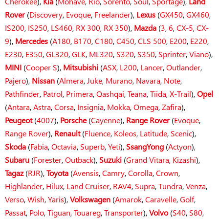
Cherokee
),
Kia
(
Mohave
,
Rio
,
Sorento
,
Soul
,
Sportage
),
Land
Rover
(
Discovery
,
Evoque
,
Freelander
),
Lexus
(
GX450
,
GX460
,
IS200
,
IS250
,
LS460
,
RX 300
,
RX 350
),
Mazda
(
3
,
6
,
CX-5
,
CX-
9
),
Mercedes
(
A180
,
B170
,
C180
,
C450
,
CLS 500
,
E200
,
E220
,
E230
,
E350
,
GL320
,
GLK
,
ML320
,
S320
,
S350
,
Sprinter
,
Viano
),
MINI
(
Cooper S
),
Mitsubishi
(
ASX
,
L200
,
Lancer
,
Outlander
,
Pajero
),
Nissan
(
Almera
,
Juke
,
Murano
,
Navara
,
Note
,
Pathfinder
,
Patrol
,
Primera
,
Qashqai
,
Teana
,
Tiida
,
X-Trail
),
Opel
(
Antara
,
Astra
,
Corsa
,
Insignia
,
Mokka
,
Omega
,
Zafira
),
Peugeot
(
4007
),
Porsche
(
Cayenne
),
Range Rover
(
Evoque
,
Range Rover
),
Renault
(
Fluence
,
Koleos
,
Latitude
,
Scenic
),
Skoda
(
Fabia
,
Octavia
,
Superb
,
Yeti
),
SsangYong
(
Actyon
),
Subaru
(
Forester
,
Outback
),
Suzuki
(
Grand Vitara
,
Kizashi
),
Tagaz
(
RJR
),
Toyota
(
Avensis
,
Camry
,
Corolla
,
Crown
,
Highlander
,
Hilux
,
Land Cruiser
,
RAV4
,
Supra
,
Tundra
,
Venza
,
Verso
,
Wish
,
Yaris
),
Volkswagen
(
Amarok
,
Caravelle
,
Golf
,
Passat
,
Polo
,
Tiguan
,
Touareg
,
Transporter
),
Volvo
(
S40
,
S80
,