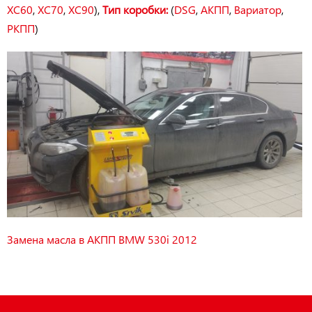
XC60
,
XC70
,
XC90
),
Тип коробки:
(
DSG
,
АКПП
,
Вариатор
,
РКПП
)
Замена масла в АКПП BMW 530i 2012